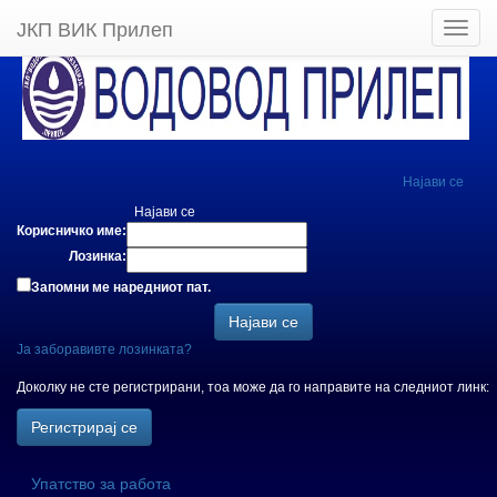
ЈКП ВИК Прилеп
Најави се
Најави се
Корисничко име:
Лозинка:
Запомни ме наредниот пат.
Ја заборавивте лозинката?
Доколку не сте регистрирани, тоа може да го направите на следниот линк:
Упатство за работа