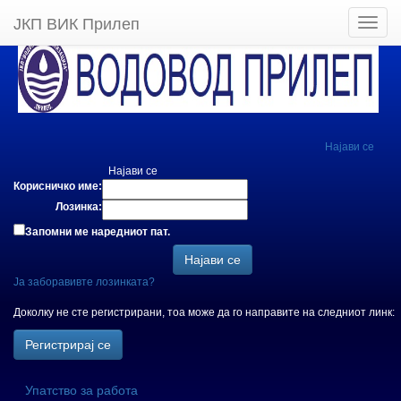
ЈКП ВИК Прилеп
Најави се
Најави се
Корисничко име:
Лозинка:
Запомни ме наредниот пат.
Ја заборавивте лозинката?
Доколку не сте регистрирани, тоа може да го направите на следниот линк:
Упатство за работа